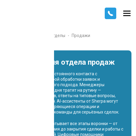
Главная
Каталог
Отделы
Продажи
ИИ-боты для отдела продаж
Продажи требуют постоянного контакта с
покупателями, быстрой обработки заявок и
персонализированного подхода. Менеджеры
значительную часть дня тратят на рутину —
квалификацию лидов, ответы на типовые вопросы,
согласование встреч. AI-ассистенты от Sherpa могут
обрабатывать повторяющиеся операции и
освобождать время команды для серьёзных сделок.
Автоматизация охватывает все этапы воронки — от
привлечения внимания до закрытия сделки и работы с
существующей базой. Цифровые помощники