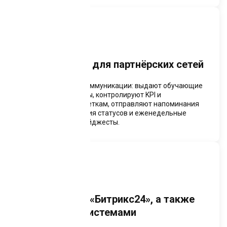
Инструменты для партнёрских сетей
Автоматизируют коммуникации: выдают обучающие
модули и материалы, контролируют KPI и
квалификации по веткам, отправляют напоминания
о шагах для закрытия статусов и еженедельные
мотивационные дайджесты.
Интеграции с «Битрикс24», а также
CRM- и ERP-системами