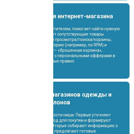
Ассистент для интернет-магазина
Ведёт диалог с посетителем, помогает найти нужную
позицию, предлагает сопутствующие товары.
Использует события просмотра/поиска/корзины,
сегментирует аудиторию (например, по RFM) и
запускает триггеры — «брошенная корзина»,
«возврат на сайт» — с персональными офферами в
рамках согласованных правил.
Модули для магазинов одежды и
цветочных салонов
Учитывают особенности ниши. Первые уточняют
размеры, стиль, повод для покупки и формируют
подборки образов. Вторые собирают информацию о
событии, бюджете и предлагают готовые