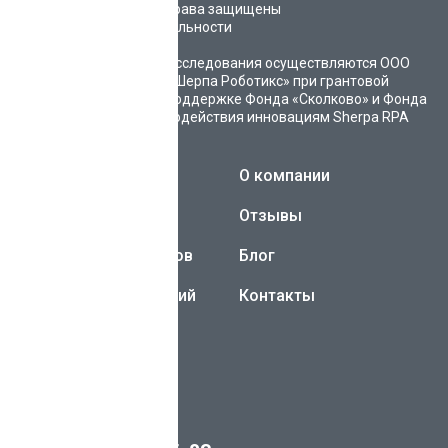
©
2026
Sherpa AI. Все права защищены
Политика конфиденциальности
Карта сайта
Исследования осуществляются ООО
«Шерпа Роботикс» при грантовой
поддержке Фонда «Сколково» и Фонда
содействия инновациям
Sherpa RPA
Каталог ботов
О компании
Sherpa AI Server
Отзывы
Разработка чат-ботов
Блог
Внедрение AI-решений
Контакты
ИНН 3019027499
ОГРН 1193025006900