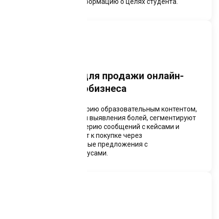
преподавателю информацию о целях студента.
Ассистенты для продажи онлайн-
курсов и инфобизнеса
Прогревают аудиторию образовательным контентом,
проводят квизы для выявления болей, сегментируют
базу. Отправляют серию сообщений с кейсами и
отзывами. Подводят к покупке через
персонализированные предложения с
ограниченными бонусами.