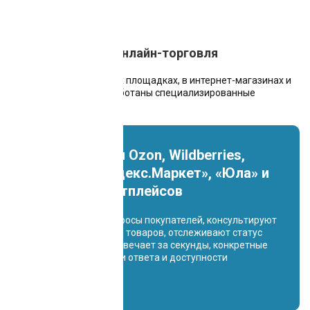
Маркетплейсы и онлайн-торговля
Для работы на торговых площадках, в интернет-магазинах и
точках общепита разработаны специализированные
решения:
Чат-боты для Ozon, Wildberries,
«Авито», «Яндекс.Маркет», «Юла» и
других маркетплейсов
Обрабатывают вопросы покупателей, консультируют
по характеристикам товаров, отслеживают статус
заказов. Система отвечает за секунды, конкретные
показатели времени ответа и доступности
фиксируются в SLA.