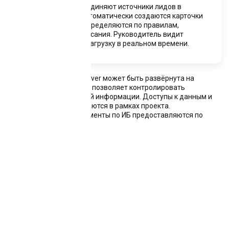
(1С, SAP и др.) объединяют источники лидов в
единую систему: автоматически создаются карточки
сделок, заявки распределяются по правилам,
фиксируются все касания. Руководитель видит
воронку продаж и нагрузку в реальном времени.
Платформа SherpaAI Server может быть развёрнута на
серверах заказчика, что позволяет контролировать
обработку коммерческой информации. Доступы к данным и
НАШ МЕНЕДЖЕР ПОДРОБНО ПОКАЖЕТ
меры защиты настраиваются в рамках проекта.
И РАССКАЖЕТ, КАК РЕШИТЬ ИМЕННО
Подтверждающие документы по ИБ предоставляются по
запросу.
ВАШУ ЗАДАЧУ.
Укажите свои данные и мы перезвоним Вам в течение 15
минут!
*