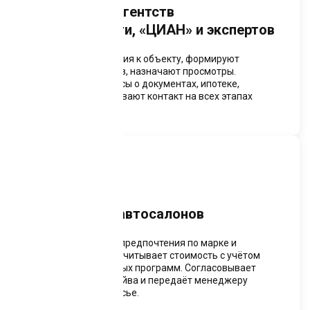
Модули для агентств
недвижимости, «ЦИАН» и экспертов
Собирают требования к объекту, формируют
подборку вариантов, назначают просмотры.
Отвечают на вопросы о документах, ипотеке,
районах. Поддерживают контакт на всех этапах
сделки.
Чат-бот для автосалонов
Выясняет бюджет, предпочтения по марке и
комплектации. Рассчитывает стоимость с учётом
трейд-ин и кредитных программ. Согласовывает
время для тест-драйва и передаёт менеджеру
заявку с полным досье.