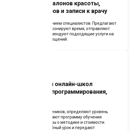
Модули для салонов красоты,
фитнес-центров и записи к врачу
Управляют расписанием специалистов. Предлагают
свободные слоты, бронируют время, отправляют
напоминания. Рекомендуют подходящие услуги на
основе истории посещений.
Чат-боты для онлайн-школ
английского, программирования,
вокала
Квалифицируют учеников, определяют уровень
подготовки, подбирают программу обучения.
Отвечают на вопросы о методике и стоимости.
Записывают на пробный урок и передают