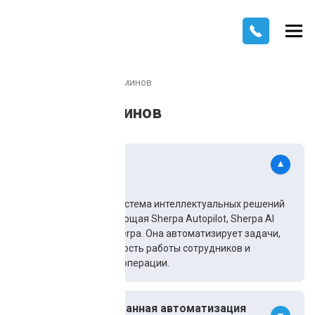
Главная
Словарь терминов
Словарь терминов
Sherpa AI
Sherpa AI — это экосистема интеллектуальных решений
для бизнеса, включающая Sherpa Autopilot, Sherpa AI
Server и чат-боты Sherpa. Она автоматизирует задачи,
повышая эффективность работы сотрудников и
уменьшая рутинные операции.
RPA (роботизированная автоматизация