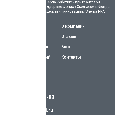
«Шерпа Роботикс» при грантовой
поддержке Фонда «Сколково» и Фонда
содействия инновациям
Sherpa RPA
Каталог ботов
О компании
Sherpa AI Server
Отзывы
Разработка чат-ботов
Блог
Внедрение AI-решений
Контакты
ИНН 3019027499
ОГРН 1193025006900
8 (800) 700-76-83
info@sherpaai.ru