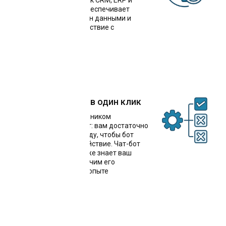
системами, такими как CRM, ERP и
мессенджеры. Это обеспечивает
бесперебойный обмен данными и
упрощает взаимодействие с
клиентами
Решение задачи в один клик
Общение с ИИ-сотрудником
происходит через чат: вам достаточно
написать одну команду, чтобы бот
выполнил нужное действие. Чат-бот
для записи к врачу уже знает ваш
стиль работы: мы обучим его
буквально на вашем опыте