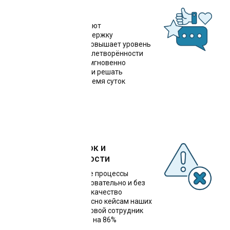
Поддержка 24/7
Чат-боты обеспечивают
круглосуточную поддержку
пользователей, что повышает уровень
обслуживания и удовлетворённости
клиентов. Они могут мгновенно
отвечать на запросы и решать
проблемы в любое время суток
Снижение ошибок и
улучшение точности
Автоматизированные процессы
выполняются последовательно и без
сбоев, что повышает качество
обслуживания. Согласно кейсам наших
клиентов, один цифровой сотрудник
снижает риск ошибок на 86%