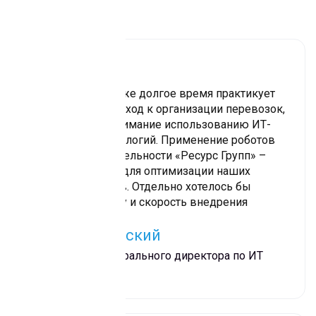
Отзывы
Наша компания уже долгое время практикует
современный подход к организации перевозок,
уделяя особое внимание использованию ИТ-
продуктов и технологий. Применение роботов
Sherpa RPA в деятельности «Ресурс Групп» –
дальнейший шаг для оптимизации наших
бизнес-процессов. Отдельно хотелось бы
отметить простоту и скорость внедрения
платформы
Игорь Быковский
Заместитель генерального директора по ИТ
«Ресурс Групп»