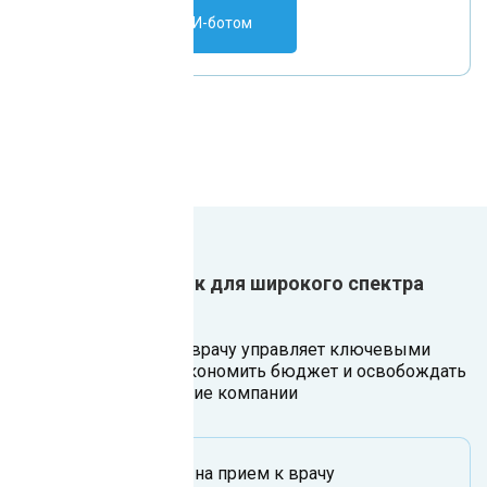
Поговорить с ИИ-ботом
Один ИИ-сотрудник для широкого спектра
задач
Чат-бот для записи к врачу управляет ключевыми
процессами, чтобы экономить бюджет и освобождать
Ваш ресурс на развитие компании
Как записаться на прием к врачу