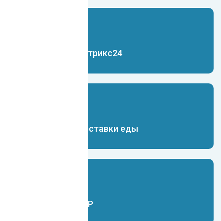
Чат-бот для Битрикс24
Чат-бот для доставки еды
Чат-бот для ERP