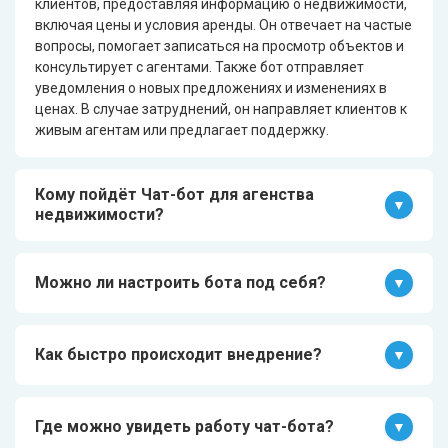
клиентов, предоставляя информацию о недвижимости,
включая цены и условия аренды. Он отвечает на частые
вопросы, помогает записаться на просмотр объектов и
консультирует с агентами. Также бот отправляет
уведомления о новых предложениях и изменениях в
ценах. В случае затруднений, он направляет клиентов к
живым агентам или предлагает поддержку.
Кому пойдёт Чат-бот для агенства
недвижимости?
Чат-бот подходит для агентств недвижимости, которые
сталкиваются с большим объемом клиентских запросов
Можно ли настроить бота под себя?
и нуждаются в автоматизации обработки информации.
Он поможет эффективно предоставлять информацию
Да, каждый бот создаётся Sherpa Robotics под ключ с
об объектах недвижимости, отвечать на часто
учётом специфики бизнес-процессов клиента. Мы
Как быстро происходит внедрение?
задаваемые вопросы и организовывать просмотры.
обеспечиваем полную настройку и интеграцию в
Также бот улучшит качество обслуживания и снизит
существующие системы компании. Это позволяет
Внедрение ИИ-Ассистента занимает в среднем 21 день,
нагрузку на сотрудников, интегрируясь с веб-сайтом и
адаптировать функционал бота под нужды вашего
включая настройку и интеграцию с системами
мобильным приложением агентства.
Где можно увидеть работу чат-бота?
бизнеса.
компании. Мы тщательно прорабатываем каждый этап,