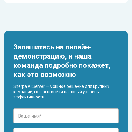
чтобы обеспечить плавный запуск. Сроки могут
Вы можете увидеть работу ИИ-Ассистента на
варьироваться в зависимости от особенностей бизнес-
бесплатной онлайн-демонстрации. Наши менеджеры
процессов клиента.
подробно покажут функционал бота и объяснят, как
получить бесплатный прототип для вашей компании.
Записаться на демонстрацию можно через наш сайт.
Запишитесь на онлайн-
демонстрацию, и наша
команда подробно покажет,
как это возможно
Sherpa AI Server — мощное решение для крупных
компаний, готовых выйти на новый уровень
эффективности.