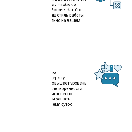
написать одну команду, чтобы бот
выполнил нужное действие. Чат-бот
для Юла уже знает ваш стиль работы:
мы обучим его буквально на вашем
опыте
Поддержка 24/7
Чат-боты обеспечивают
круглосуточную поддержку
пользователей, что повышает уровень
обслуживания и удовлетворённости
клиентов. Они могут мгновенно
отвечать на запросы и решать
проблемы в любое время суток