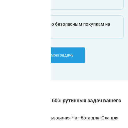
на Юле?
Какие советы по безопасным покупкам на
Юле?
Поручить ИИ-боту мою задачу
Автоматизация от 60% рутинных задач вашего
бизнеса
Преимущества использования Чат-бота для Юла для
продаж