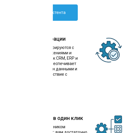
Внедрить ИИ-ассистента
Простота интеграции
Чат-боты легко интегрируются с
популярными приложениями и
системами, такими как CRM, ERP и
мессенджеры. Это обеспечивает
бесперебойный обмен данными и
упрощает взаимодействие с
клиентами
Решение задачи в один клик
Общение с ИИ-сотрудником
происходит через чат: вам достаточно