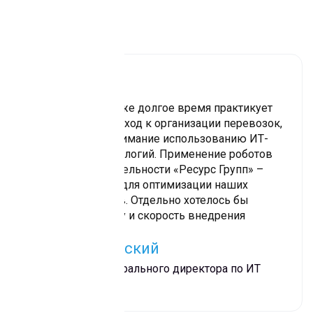
Отзывы
Наша компания уже долгое время практикует
современный подход к организации перевозок,
уделяя особое внимание использованию ИТ-
продуктов и технологий. Применение роботов
Sherpa RPA в деятельности «Ресурс Групп» –
дальнейший шаг для оптимизации наших
бизнес-процессов. Отдельно хотелось бы
отметить простоту и скорость внедрения
платформы
Игорь Быковский
Заместитель генерального директора по ИТ
«Ресурс Групп»