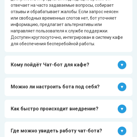
отвечает на часто задаваемые вопросы, собирает
отзывы и обрабатывает жалобы. Если запрос неясен
или свободных временных слотов нет, бот уточняет
информацию, предлагает альтернативы или
направляет пользователя к службе поддержки.
Доступен круглосуточно, интегрирован в систему кафе
для обеспечения бесперебойной работы.
Кому пойдёт Чат-бот для кафе?
Чат-бот подходит для владельцев или менеджеров
кафе, которые хотят улучшить процесс обслуживания
Можно ли настроить бота под себя?
клиентов. Он автоматизирует заказы, резервирование
столиков, отвечает на часто задаваемые вопросы и
Да, каждый бот создаётся Sherpa Robotics под ключ с
собирает обратную связь. Это решение помогает
учётом специфики бизнес-процессов клиента. Мы
Как быстро происходит внедрение?
упростить взаимодействие с клиентами и повысить
обеспечиваем полную настройку и интеграцию в
эффективность работы кафе.
существующие системы компании. Это позволяет
Внедрение ИИ-Ассистента занимает в среднем 21 день,
адаптировать функционал бота под нужды вашего
включая настройку и интеграцию с системами
Где можно увидеть работу чат-бота?
бизнеса.
компании. Мы тщательно прорабатываем каждый этап,