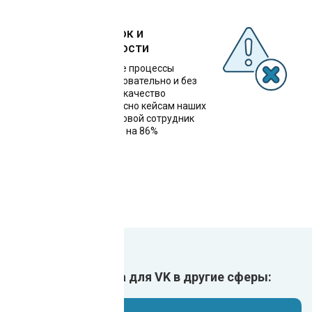
Снижение ошибок и
улучшение точности
Автоматизированные процессы
выполняются последовательно и без
сбоев, что повышает качество
обслуживания. Согласно кейсам наших
клиентов, один цифровой сотрудник
снижает риск ошибок на 86%
Внедрить чат-бота для VK в другие сферы: