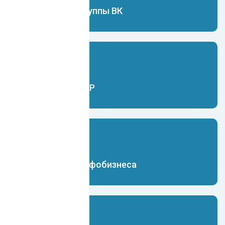
Чат-бот для группы ВК
Чат-бот для ERP
Чат-бот для инфобизнеса