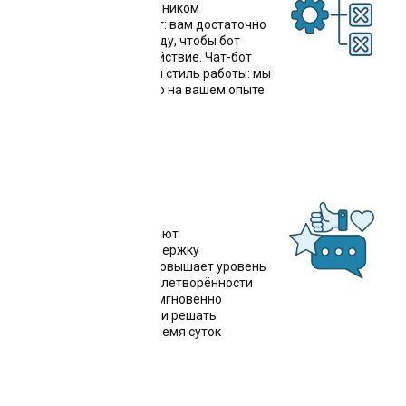
Общение с ИИ-сотрудником
происходит через чат: вам достаточно
написать одну команду, чтобы бот
выполнил нужное действие. Чат-бот
для VK уже знает ваш стиль работы: мы
обучим его буквально на вашем опыте
Поддержка 24/7
Чат-боты обеспечивают
круглосуточную поддержку
пользователей, что повышает уровень
обслуживания и удовлетворённости
клиентов. Они могут мгновенно
отвечать на запросы и решать
проблемы в любое время суток