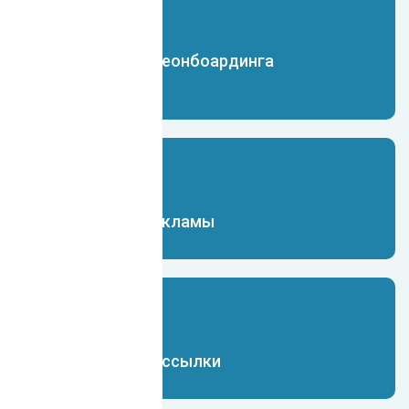
Чат-бот для преонбоардинга
сотрудников
Чат-бот для рекламы
Чат-бот для рассылки