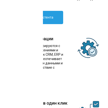
образования
Внедрить ИИ-ассистента
Простота интеграции
Чат-боты легко интегрируются с
популярными приложениями и
системами, такими как CRM, ERP и
мессенджеры. Это обеспечивает
бесперебойный обмен данными и
упрощает взаимодействие с
клиентами
Решение задачи в один клик