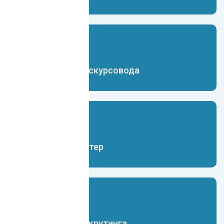
Чат-бот для экскурсовода
Чат-бот бухгалтер
Чат-бот для рекрутинга