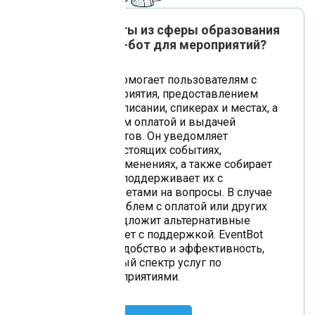
Как наши клиенты из сферы образования
используют чат-бот для мероприятий?
Чат-бот EventBot помогает пользователям с
записью на мероприятия, предоставлением
информации о расписании, спикерах и местах, а
также управлением оплатой и выдачей
электронных билетов. Он уведомляет
участников о предстоящих событиях,
напоминаниях и изменениях, а также собирает
обратную связь и поддерживает их с
оперативными ответами на вопросы. В случае
нехватки мест, проблем с оплатой или других
вопросов, бот предложит альтернативные
решения или свяжет с поддержкой. EventBot
ориентирован на удобство и эффективность,
обеспечивая полный спектр услуг по
управлению мероприятиями.