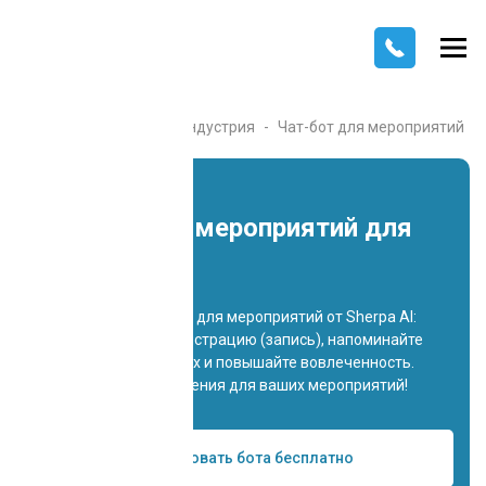
Главная
Каталог
Индустрия
Чат-бот для мероприятий
Чат-бот для мероприятий для
образования
Разработка чат-ботов для мероприятий от Sherpa AI:
автоматизируйте регистрацию (запись), напоминайте
участникам о событиях и повышайте вовлеченность.
Индивидуальные решения для ваших мероприятий!
Попробовать бота бесплатно