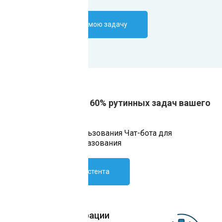
Поручить ИИ-боту мою задачу
Автоматизация от 60% рутинных задач вашего
бизнеса
Преимущества использования Чат-бота для
мероприятий для образования
Внедрить ИИ-ассистента
Простота интеграции