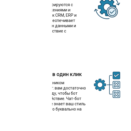
Чат-боты легко интегрируются с
популярными приложениями и
системами, такими как CRM, ERP и
мессенджеры. Это обеспечивает
бесперебойный обмен данными и
упрощает взаимодействие с
клиентами
Решение задачи в один клик
Общение с ИИ-сотрудником
происходит через чат: вам достаточно
написать одну команду, чтобы бот
выполнил нужное действие. Чат-бот
для мероприятий уже знает ваш стиль
работы: мы обучим его буквально на
вашем опыте