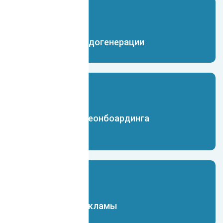
Чат-бот для лидогенерации
Чат-бот для преонбоардинга
сотрудников
Чат-бот для рекламы