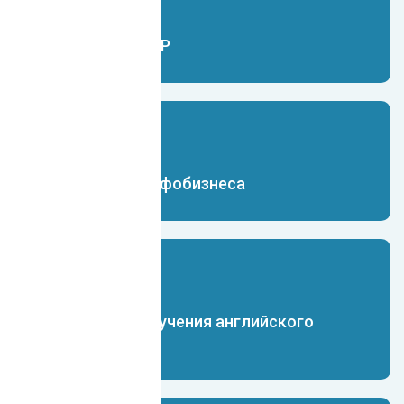
Чат-бот для ERP
Чат-бот для инфобизнеса
Чат-бот для изучения английского
языка