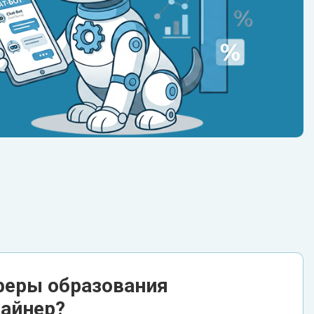
феры образования
зайнер?