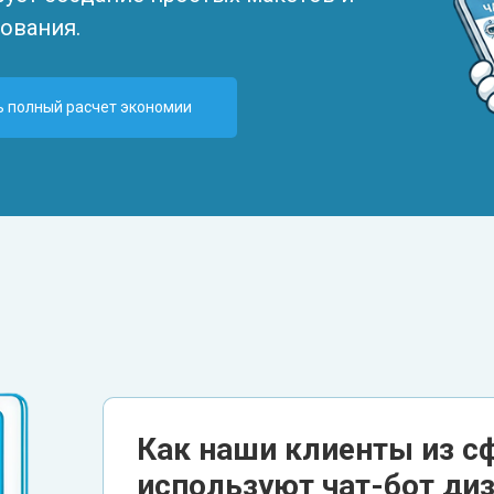
ования.
ь полный расчет экономии
Как наши клиенты из с
используют чат-бот ди