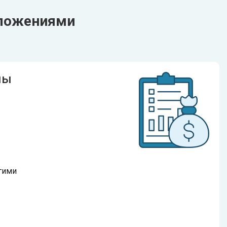
иложениями
мы
гими