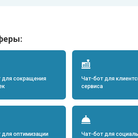
сферы:
т для сокращения
Чат-бот для клиентс
ек
сервиса
 для оптимизации
Чат-бот для социал