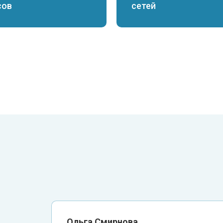
сов
сетей
Ольга Смирнова