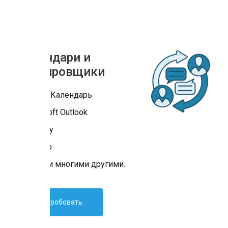
Календари и
планировщики
Google Календарь
Microsoft Outlook
Calendly
TeamUp
Any.do и многими другими.
Попробовать