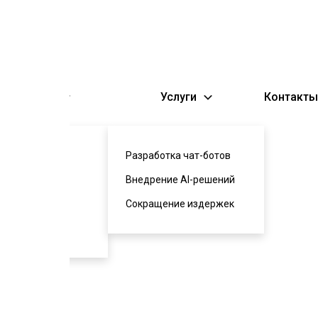
 компании
Услуги
Контакты
вы
Разработка чат-ботов
сы и ответы
Внедрение AI-решений
рь терминов
Сокращение издержек