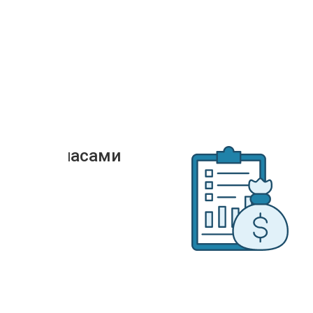
иями
ения запасами
ей
угими