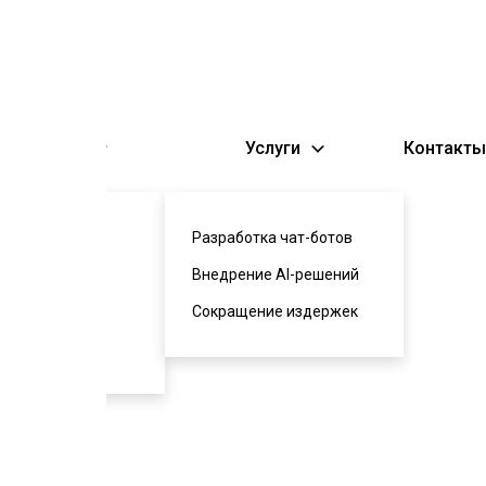
 компании
Услуги
Контакты
вы
Разработка чат-ботов
сы и ответы
Внедрение AI-решений
рь терминов
Сокращение издержек