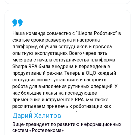
другие члены команды, “играла” на вашей
стороне и решала свою основную задачу –
выигрывала для вас самый важный,
невозобновляемый ресурс – время
Наша команда совместно с “Шерпа Роботикс” в
сжатые сроки развернула и настроила
платформу, обучила сотрудников и провела
опытную эксплуатацию. Всего через пять
месяцев с начала сотрудничества платформа
Sherpa RPA была внедрена и переведена в
продуктивный режим. Теперь в ОЦО каждый
сотрудник может установить и настроить
робота для выполнения рутинных операций. У
нас большие планы на последующее
применение инструментов RPA, мы также
рассчитываем привлечь к роботизации как
можно больше направлений и сотрудников
Дарий Халитов
Вице-президент по развитию информационных
систем «Ростелекома»