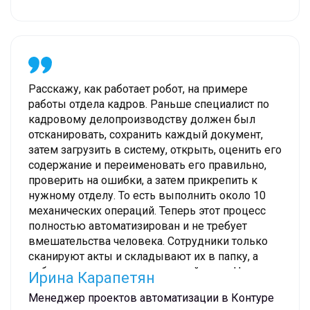
Расскажу, как работает робот, на примере
работы отдела кадров. Раньше специалист по
кадровому делопроизводству должен был
отсканировать, сохранить каждый документ,
затем загрузить в систему, открыть, оценить его
содержание и переименовать его правильно,
проверить на ошибки, а затем прикрепить к
нужному отделу. То есть выполнить около 10
механических операций. Теперь этот процесс
полностью автоматизирован и не требует
вмешательства человека. Сотрудники только
сканируют акты и складывают их в папку, а
робот совершает остальные действия. На них у
Ирина Карапетян
него уходит одна минута, он не отвлекается, не
Менеджер проектов автоматизации в Контуре
устает. Сотрудник высвобождает время и