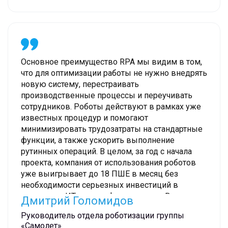
может потратить свой ресурс на более
квалифицированные задачи.
Основное преимущество RPA мы видим в том,
что для оптимизации работы не нужно внедрять
новую систему, перестраивать
производственные процессы и переучивать
сотрудников. Роботы действуют в рамках уже
известных процедур и помогают
минимизировать трудозатраты на стандартные
функции, а также ускорить выполнение
рутинных операций. В целом, за год с начала
проекта, компания от использования роботов
уже выигрывает до 18 ПШЕ в месяц без
необходимости серьезных инвестиций в
изменение ИТ-ландшафта компании. В планах
Дмитрий Голомидов
до конца года поднять этот показатель
Руководитель отдела роботизации группы
минимум до 50 ПШЕ, подобная оптимизация
«Самолет»