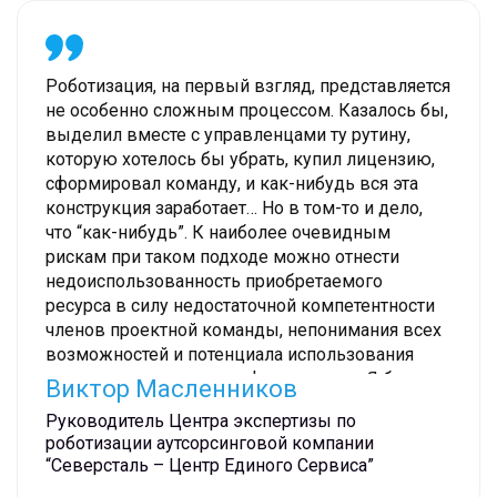
Роботизация, на первый взгляд, представляется
не особенно сложным процессом. Казалось бы,
выделил вместе с управленцами ту рутину,
которую хотелось бы убрать, купил лицензию,
сформировал команду, и как-нибудь вся эта
конструкция заработает… Но в том-то и дело,
что “как-нибудь”. К наиболее очевидным
рискам при таком подходе можно отнести
недоиспользованность приобретаемого
ресурса в силу недостаточной компетентности
членов проектной команды, непонимания всех
возможностей и потенциала использования
имеющегося у системы функционала. Я бы
Виктор Масленников
рекомендовал обращаться к опытным
Руководитель Центра экспертизы по
интегратором: они сделают и настроят все так,
роботизации аутсорсинговой компании
чтобы RPA максимально отвечала
“Северсталь – Центр Единого Сервиса”
потребностям именно вашей компании и, как и