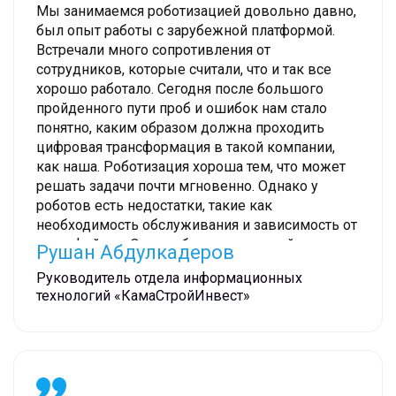
Мы занимаемся роботизацией довольно давно,
был опыт работы с зарубежной платформой.
Встречали много сопротивления от
сотрудников, которые считали, что и так все
хорошо работало. Сегодня после большого
пройденного пути проб и ошибок нам стало
понятно, каким образом должна проходить
цифровая трансформация в такой компании,
как наша. Роботизация хороша тем, что может
решать задачи почти мгновенно. Однако у
роботов есть недостатки, такие как
необходимость обслуживания и зависимость от
интерфейсов. Они требуют постоянной
Рушан Абдулкадеров
поддержки. Хотелось бы отметить высокий
Руководитель отдела информационных
профессионализм Sherpa RPA и быструю
технологий «КамаСтройИнвест»
скорость внедрения их решений