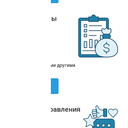
CRM-системы
AmoCRM
Bitrix24
RetailCRM
HubSpot
amoCRM и многими другими.
Попробовать
Системы управления
складом