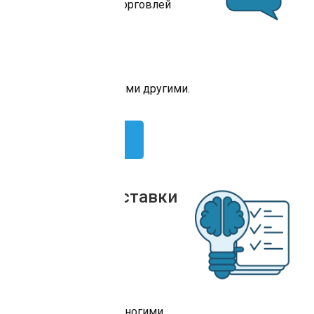
1С-Управление торговлей
RETER
LetyShops
RetailCRM
Megaplan и многими другими.
Попробовать
Сервисы доставки
Яндекс.Доставка
DHL
Boxberry
СДЭК
Почта России и многими