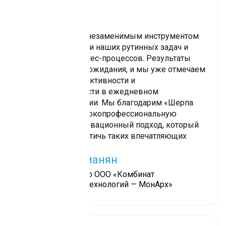
Sherpa RPA стала незаменимым инструментом
для автоматизации наших рутинных задач и
оптимизации бизнес-процессов. Результаты
превзошли наши ожидания, и мы уже отмечаем
повышение эффективности и
производительности в ежедневном
администрировании. Мы благодарим «Шерпа
Роботикс»‎ за высокопрофессиональную
поддержку и инновационный подход, который
позволил нам достичь таких впечатляющих
результатов
Захар Каграманян
Главный бухгалтер ООО «Комбинат
Инновационных Технологий — МонАрх»