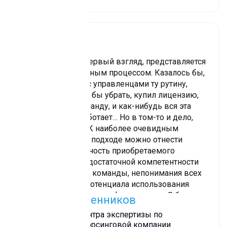
Роботизация, на первый взгляд, представляется
не особенно сложным процессом. Казалось бы,
выделил вместе с управленцами ту рутину,
которую хотелось бы убрать, купил лицензию,
сформировал команду, и как-нибудь вся эта
конструкция заработает… Но в том-то и дело,
что “как-нибудь”. К наиболее очевидным
рискам при таком подходе можно отнести
недоиспользованность приобретаемого
ресурса в силу недостаточной компетентности
членов проектной команды, непонимания всех
возможностей и потенциала использования
имеющегося у системы функционала. Я бы
Виктор Масленников
рекомендовал обращаться к опытным
Руководитель Центра экспертизы по
интегратором: они сделают и настроят все так,
роботизации аутсорсинговой компании