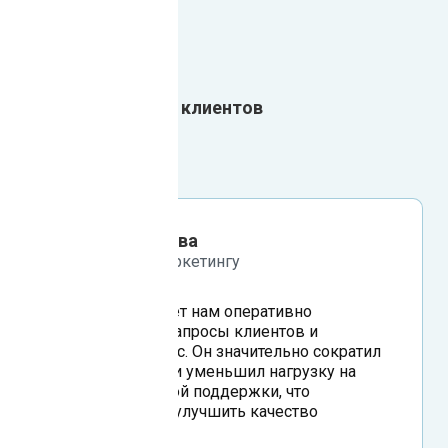
Результаты наших клиентов
Елена Смирнова
директор по маркетингу
Чат-бот помогает нам оперативно
обрабатывать запросы клиентов и
улучшить сервис. Он значительно сократил
время ответов и уменьшил нагрузку на
отдел клиентской поддержки, что
позволило нам улучшить качество
обслуживания.