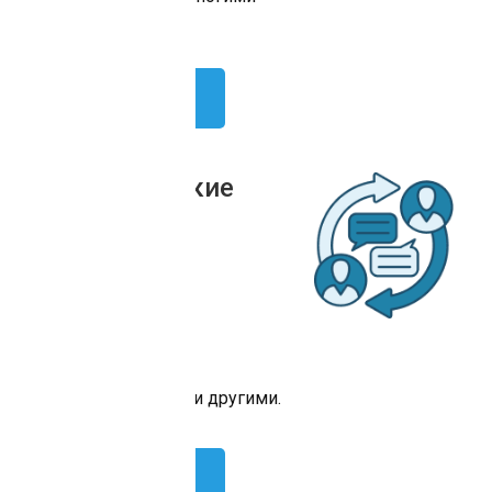
другими.
Попробовать
Аналитические
сервисы
Google Analytics
Яндекс.Метрика
AmoCRM
RetailCRM
Bitrix24 и многими другими.
Попробовать