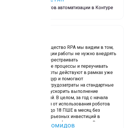
него уходит одна минута, он не отвлекается, не
Менеджер проектов автоматизации в Контуре
устает. Сотрудник высвобождает время и
может потратить свой ресурс на более
квалифицированные задачи.
Основное преимущество RPA мы видим в том,
что для оптимизации работы не нужно внедрять
новую систему, перестраивать
производственные процессы и переучивать
сотрудников. Роботы действуют в рамках уже
известных процедур и помогают
минимизировать трудозатраты на стандартные
функции, а также ускорить выполнение
рутинных операций. В целом, за год с начала
проекта, компания от использования роботов
уже выигрывает до 18 ПШЕ в месяц без
необходимости серьезных инвестиций в
изменение ИТ-ландшафта компании. В планах
Дмитрий Голомидов