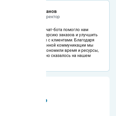
Александр Иванов
генеральный директор
Использование чат-бота помогло нам
увеличить конверсию заказов и улучшить
взаимодействие с клиентами. Благодаря
автоматизированной коммуникации мы
значительно сэкономили время и ресурсы,
что положительно сказалось на нашем
бизнесе.
на 40%