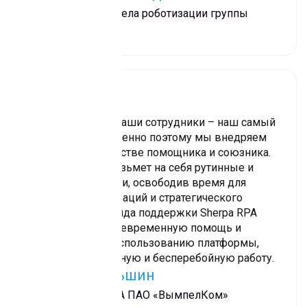
до конца года поднять этот показатель
Руководитель отдела роботизации группы
минимум до 50 ПШЕ, подобная оптимизация
«Самолет»
позволит сэкономить до 10 млн в месяц
Мы считаем, что наши сотрудники – наш самый
ценный актив. Именно поэтому мы внедряем
Sherpa RPA в качестве помощника и союзника.
Эта платформа возьмет на себя рутинные и
трудоемкие задачи, освободив время для
творчества, инноваций и стратегического
мышления. Команда поддержки Sherpa RPA
обеспечивает своевременную помощь и
руководство по использованию платформы,
гарантируя успешную и бесперебойную работу.
Алексей Ганьшин
Руководитель RPA ПАО «ВымпелКом»