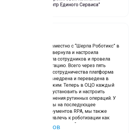
чтобы RPA максимально отвечала
“Северсталь – Центр Единого Сервиса”
потребностям именно вашей компании и, как и
другие члены команды, “играла” на вашей
стороне и решала свою основную задачу –
выигрывала для вас самый важный,
невозобновляемый ресурс – время
Наша команда совместно с “Шерпа Роботикс” в
сжатые сроки развернула и настроила
платформу, обучила сотрудников и провела
опытную эксплуатацию. Всего через пять
месяцев с начала сотрудничества платформа
Sherpa RPA была внедрена и переведена в
продуктивный режим. Теперь в ОЦО каждый
сотрудник может установить и настроить
робота для выполнения рутинных операций. У
нас большие планы на последующее
применение инструментов RPA, мы также
рассчитываем привлечь к роботизации как
можно больше направлений и сотрудников
Дарий Халитов