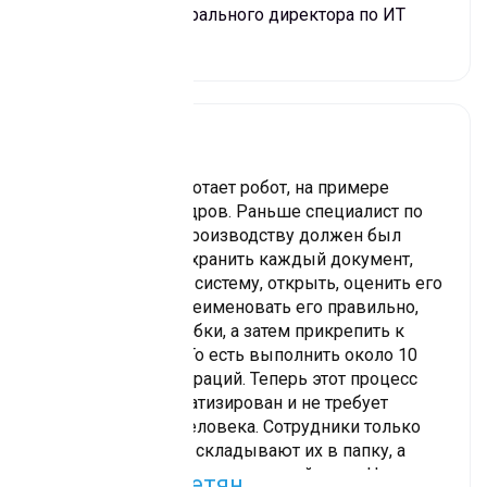
Заместитель генерального директора по ИТ
«Ресурс Групп»
Расскажу, как работает робот, на примере
работы отдела кадров. Раньше специалист по
кадровому делопроизводству должен был
отсканировать, сохранить каждый документ,
затем загрузить в систему, открыть, оценить его
содержание и переименовать его правильно,
проверить на ошибки, а затем прикрепить к
нужному отделу. То есть выполнить около 10
механических операций. Теперь этот процесс
полностью автоматизирован и не требует
вмешательства человека. Сотрудники только
сканируют акты и складывают их в папку, а
робот совершает остальные действия. На них у
Ирина Карапетян