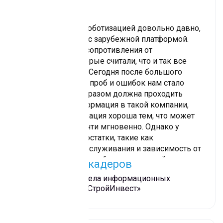
Мы занимаемся роботизацией довольно давно,
был опыт работы с зарубежной платформой.
Встречали много сопротивления от
сотрудников, которые считали, что и так все
хорошо работало. Сегодня после большого
пройденного пути проб и ошибок нам стало
понятно, каким образом должна проходить
цифровая трансформация в такой компании,
как наша. Роботизация хороша тем, что может
решать задачи почти мгновенно. Однако у
роботов есть недостатки, такие как
необходимость обслуживания и зависимость от
интерфейсов. Они требуют постоянной
Рушан Абдулкадеров
поддержки. Хотелось бы отметить высокий
Руководитель отдела информационных
профессионализм Sherpa RPA и быструю
технологий «КамаСтройИнвест»
скорость внедрения их решений