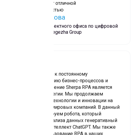
этом она обладает отличной
производительностью
Элина Феликова
Руководитель проектного офиса по цифровой
трансформации Segezha Group
Faberlic стремится к постоянному
совершенствованию бизнес-процессов и
развитию и внедрение Sherpa RPA является
частью этой стратегии. Мы продолжаем
внедрять новые технологии и инновации на
уровне ведущих мировых компаний. В данный
момент мы тестируем робота, который
применяет для анализа данных генеративный
искусственный интеллект ChatGPT. Мы также
планируем использование RPA в наших