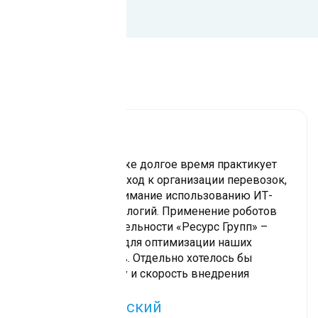
Отзывы
Наша компания уже долгое время практикует
современный подход к организации перевозок,
уделяя особое внимание использованию ИТ-
продуктов и технологий. Применение роботов
Sherpa RPA в деятельности «Ресурс Групп» –
дальнейший шаг для оптимизации наших
бизнес-процессов. Отдельно хотелось бы
отметить простоту и скорость внедрения
платформы
Игорь Быковский