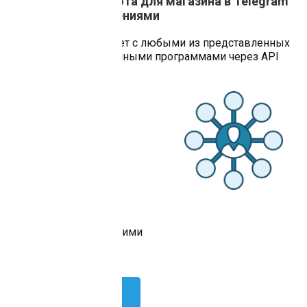
Интеграция Чат-бота для магазина в Telegram
с вашими приложениями
ИИ-Ассистент работает с любыми из представленных
ниже приложений и иными программами через API
Платежные
системы
Яндекс.Касса
Робокасса
Qiwi
WebMoney
PayMaster и многими
другими.
Попробовать