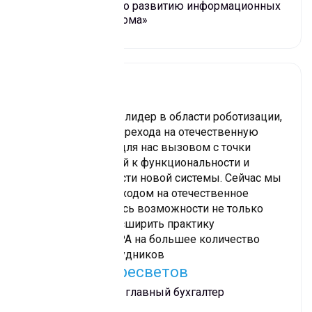
Вице-президент по развитию информационных
систем «Ростелекома»
UIPath — мировой лидер в области роботизации,
поэтому задача перехода на отечественную
платформу стала для нас вызовом с точки
зрения требований к функциональности и
производительности новой системы. Сейчас мы
видим, что с переходом на отечественное
решение появились возможности не только
заменить, но и расширить практику
использования RPA на большее количество
процессов и сотрудников
Дмитрий Пересветов
Заказчик проекта, главный бухгалтер
«Ростелекома»