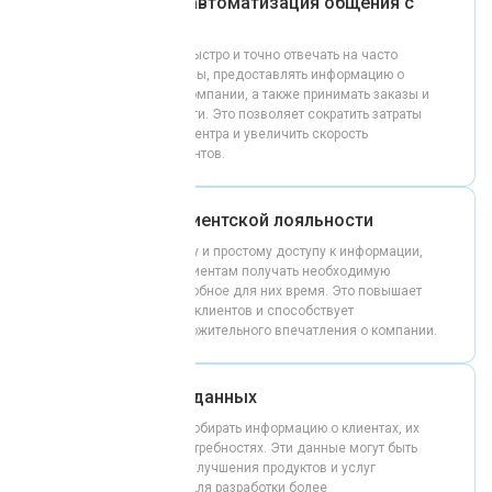
Эффективная автоматизация общения с
клиентами
чат-бот позволяет быстро и точно отвечать на часто
задаваемые вопросы, предоставлять информацию о
товарах и услугах компании, а также принимать заказы и
записывать на услуги. Это позволяет сократить затраты
на операторов call-центра и увеличить скорость
обслуживания клиентов.
Увеличение клиентской лояльности
благодаря быстрому и простому доступу к информации,
чат-бот помогает клиентам получать необходимую
помощь в любое удобное для них время. Это повышает
удовлетворенность клиентов и способствует
формированию положительного впечатления о компании.
Сбор и анализ данных
чат-бот позволяет собирать информацию о клиентах, их
предпочтениях и потребностях. Эти данные могут быть
использованы для улучшения продуктов и услуг
компании, а также для разработки более