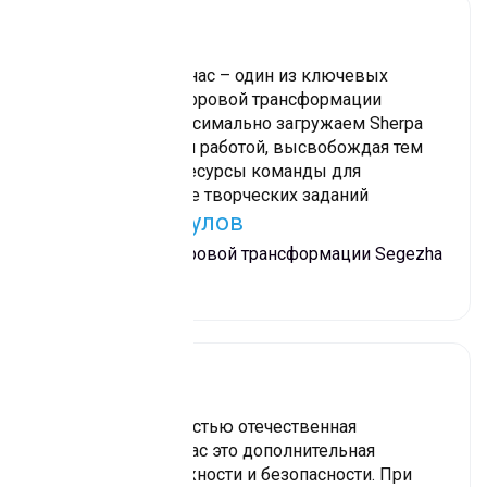
Роботизация для нас – один из ключевых
инструментов цифровой трансформации
холдинга. Мы максимально загружаем Sherpa
RPA итерационной работой, высвобождая тем
самым время и ресурсы команды для
выполнения более творческих заданий
Сергей Меркулов
Директор по цифровой трансформации Segezha
Group
herpa RPA – полностью отечественная
разработка. Для нас это дополнительная
гарантия ее надежности и безопасности. При