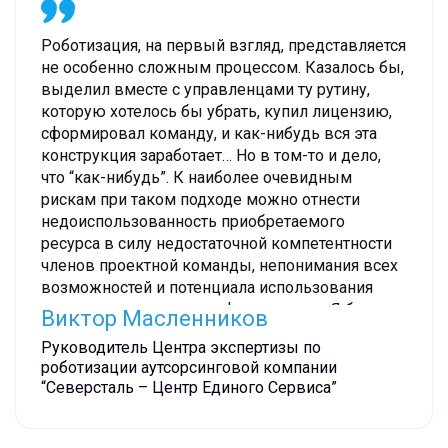
Роботизация, на первый взгляд, представляется
не особенно сложным процессом. Казалось бы,
выделил вместе с управленцами ту рутину,
которую хотелось бы убрать, купил лицензию,
сформировал команду, и как-нибудь вся эта
конструкция заработает… Но в том-то и дело,
что “как-нибудь”. К наиболее очевидным
рискам при таком подходе можно отнести
недоиспользованность приобретаемого
ресурса в силу недостаточной компетентности
членов проектной команды, непонимания всех
возможностей и потенциала использования
имеющегося у системы функционала. Я бы
Виктор Масленников
рекомендовал обращаться к опытным
Руководитель Центра экспертизы по
интегратором: они сделают и настроят все так,
роботизации аутсорсинговой компании
чтобы RPA максимально отвечала
“Северсталь – Центр Единого Сервиса”
потребностям именно вашей компании и, как и
другие члены команды, “играла” на вашей
стороне и решала свою основную задачу –