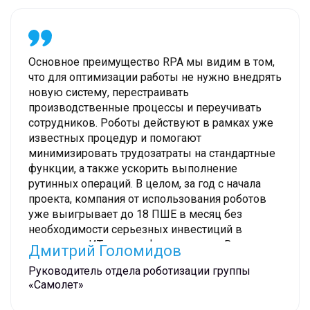
квалифицированные задачи.
Основное преимущество RPA мы видим в том,
что для оптимизации работы не нужно внедрять
новую систему, перестраивать
производственные процессы и переучивать
сотрудников. Роботы действуют в рамках уже
известных процедур и помогают
минимизировать трудозатраты на стандартные
функции, а также ускорить выполнение
рутинных операций. В целом, за год с начала
проекта, компания от использования роботов
уже выигрывает до 18 ПШЕ в месяц без
необходимости серьезных инвестиций в
изменение ИТ-ландшафта компании. В планах
Дмитрий Голомидов
до конца года поднять этот показатель
Руководитель отдела роботизации группы
минимум до 50 ПШЕ, подобная оптимизация
«Самолет»
позволит сэкономить до 10 млн в месяц