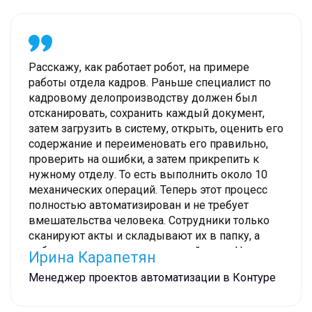
Расскажу, как работает робот, на примере
работы отдела кадров. Раньше специалист по
кадровому делопроизводству должен был
отсканировать, сохранить каждый документ,
затем загрузить в систему, открыть, оценить его
содержание и переименовать его правильно,
проверить на ошибки, а затем прикрепить к
нужному отделу. То есть выполнить около 10
механических операций. Теперь этот процесс
полностью автоматизирован и не требует
вмешательства человека. Сотрудники только
сканируют акты и складывают их в папку, а
робот совершает остальные действия. На них у
Ирина Карапетян
него уходит одна минута, он не отвлекается, не
Менеджер проектов автоматизации в Контуре
устает. Сотрудник высвобождает время и
может потратить свой ресурс на более