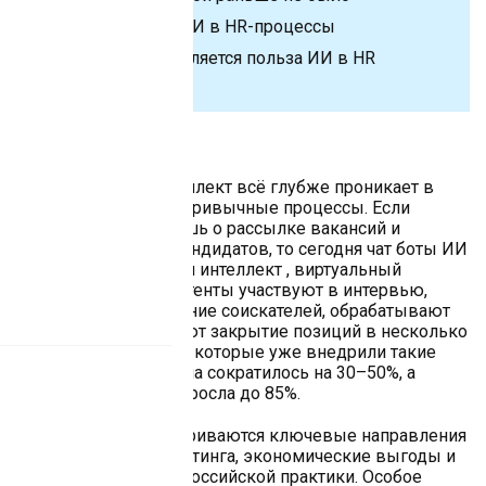
Как внедрить ИИ в HR-процессы
Где и как проявляется польза ИИ в HR
02.06.2025
6 минут
Искусственный интеллект всё глубже проникает в
сферу найма, меняя привычные процессы. Если
раньше речь шла лишь о рассылке вакансий и
первичном отборе кандидатов, то сегодня чат боты ИИ
, боты искусственный интеллект , виртуальный
секретарь и ии ассистенты участвуют в интервью,
анализируют поведение соискателей, обрабатывают
документы и ускоряют закрытие позиций в несколько
раз. Среди компаний, которые уже внедрили такие
решения, время найма сократилось на 30–50%, а
точность подбора выросла до 85%.
В материале рассматриваются ключевые направления
автоматизации рекрутинга, экономические выгоды и
реальные кейсы из российской практики. Особое