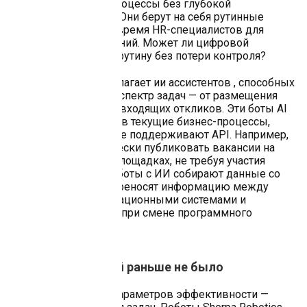
уже сложившиеся процессы без глубокой
перестройки систем. Они берут на себя рутинные
задачи, освобождая время HR-специалистов для
стратегических решений. Может ли цифровой
сотрудник заменить рутину без потери контроля?
Sherpa Robotics предлагает ии ассистентов , способных
выполнять широкий спектр задач — от размещения
вакансий до анализа входящих откликов. Эти боты AI
легко интегрируются в текущие бизнес-процессы,
даже если системы не поддерживают API. Например,
они могут автоматически публиковать вакансии на
десяти популярных площадках, не требуя участия
человека. Также чат боты с ИИ собирают данные со
сторонних сайтов, переносят информацию между
различными информационными системами и
помогают вести учёт при смене программного
обеспечения.
Скорость, которой раньше не было
Один из ключевых параметров эффективности —