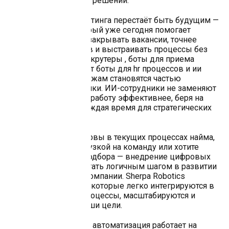
аналитику и принятие решений.
Автоматизация рекрутинга перестаёт быть будущим —
это инструмент, который уже сегодня помогает
компаниям быстрее закрывать вакансии, точнее
выбирать кандидатов и выстраивать процессы без
лишних затрат. ИИ рекрутеры , боты для приема
заявок в Telegram , чат боты для hr процессов и ии
менеджеры по продажам становятся частью
повседневной практики. ИИ-сотрудники не заменяют
людей, но делают их работу эффективнее, беря на
себя рутину и освобождая время для стратегических
задач.
Если вы видите резервы в текущих процессах найма,
сталкиваетесь с нагрузкой на команду или хотите
повысить точность подбора — внедрение цифровых
ассистентов может стать логичным шагом в развитии
HR-системы вашей компании. Sherpa Robotics
предлагает решения, которые легко интегрируются в
уже сложившиеся процессы, масштабируются и
адаптируются под ваши цели.
Подробнее о том, как автоматизация работает на