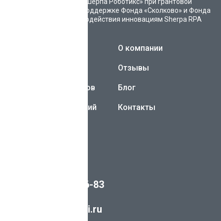
«Шерпа Роботикс» при грантовой
поддержке Фонда «Сколково» и Фонда
содействия инновациям
Sherpa RPA
Каталог ботов
О компании
Sherpa AI Server
Отзывы
Разработка чат-ботов
Блог
Внедрение AI-решений
Контакты
ИНН 3019027499
ОГРН 1193025006900
8 (800) 700-76-83
info@sherpaai.ru