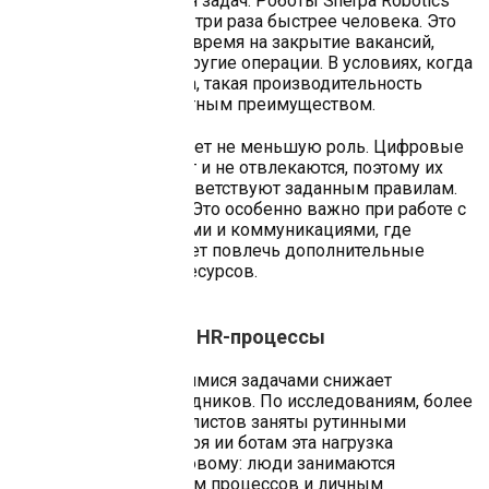
скорость выполнения задач. Роботы Sherpa Robotics
работают минимум в три раза быстрее человека. Это
позволяет сократить время на закрытие вакансий,
обработку заявок и другие операции. В условиях, когда
каждая минута важна, такая производительность
становится конкурентным преимуществом.
Точность работы играет не меньшую роль. Цифровые
сотрудники не устают и не отвлекаются, поэтому их
действия всегда соответствуют заданным правилам.
Ошибки исключены. Это особенно важно при работе с
документами, данными и коммуникациями, где
каждый промах может повлечь дополнительные
затраты времени и ресурсов.
Как внедрить ИИ в HR-процессы
Работа с повторяющимися задачами снижает
вовлеченность сотрудников. По исследованиям, более
30% офисных специалистов заняты рутинными
операциями. Благодаря ии ботам эта нагрузка
распределяется по-новому: люди занимаются
аналитикой, развитием процессов и личным