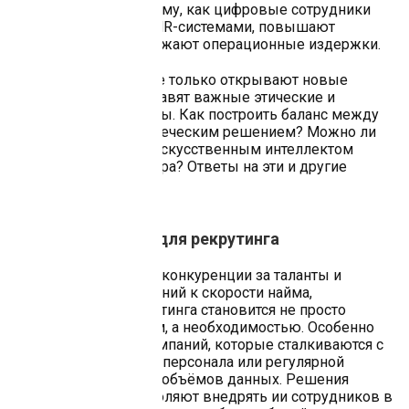
внимание уделено тому, как цифровые сотрудники
взаимодействуют с HR-системами, повышают
качество найма и снижают операционные издержки.
Однако технологии не только открывают новые
возможности, но и ставят важные этические и
практические вопросы. Как построить баланс между
алгоритмами и человеческим решением? Можно ли
доверить чат боту с искусственным интеллектом
финальный этап отбора? Ответы на эти и другие
вопросы — в тексте.
Как работает бот для рекрутинга
В условиях растущей конкуренции за таланты и
ужесточения требований к скорости найма,
автоматизация рекрутинга становится не просто
выгодным решением, а необходимостью. Особенно
это актуально для компаний, которые сталкиваются с
массовым подбором персонала или регулярной
обработкой больших объёмов данных. Решения
Sherpa Robotics позволяют внедрять ии сотрудников в