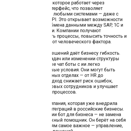
предлагает решение, которое работает через
пользовательский интерфейс, что позволяет
взаимодействовать с любыми системами — даже с
теми, у которых нет API. Это открывает возможности
для автоматизации обмена данными между SAP, 1С и
другими платформами. Компании получают
возможность ускорить процессы, повысить точность и
снизить зависимость от человеческого фактора.
Масштабируемость решений даёт бизнесу гибкость.
При росте объёмов задач или изменении структуры
компании, внедрённые чат боты с ии легко
адаптируются под новые условия. Они могут быть
задействованы в разных отделах — от HR до
бухгалтерии. Такой подход снижает риск ошибок,
упрощает обучение новых сотрудников и улучшает
общую прозрачность процессов.
Sherpa Robotics — компания, которая уже внедрила
более 300 готовых интеграций в российские бизнесы.
Мы показываем, что ии бот для бизнеса — не замена
человеку, а его надёжный помощник. Он берёт на себя
рутину, оставляя людям самое важное — управление,