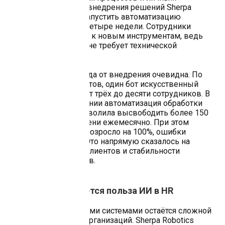
общением. Простота внедрения решений Sherpa
Robotics позволяет запустить автоматизацию
рекрутинга всего за четыре недели. Сотрудники
быстро адаптируются к новым инструментам, ведь
интерфейс понятен и не требует технической
подготовки.
Экономическая выгода от внедрения очевидна. По
данным наших проектов, один бот искусственный
интеллект заменяет от трёх до десяти сотрудников. В
одной крупной компании автоматизация обработки
входящих заявок позволила высвободить более 150
часов рабочего времени ежемесячно. При этом
качество обработки возросло на 100%, ошибки
полностью исчезли. Это напрямую сказалось на
удовлетворённости клиентов и стабильности
внутренних процессов.
Где и как проявляется польза ИИ в HR
Интеграция с внешними системами остаётся сложной
задачей для многих организаций. Sherpa Robotics