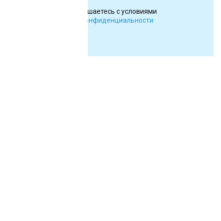
Вы соглашаетесь с условиями
Политики конфиденциальности
НАШ МЕНЕДЖЕР ПОДРОБНО ПОКАЖЕТ
И РАССКАЖЕТ, КАК РЕШИТЬ ИМЕННО
ВАШУ ЗАДАЧУ.
Укажите свои данные и мы перезвоним Вам в течение 15
минут!
*